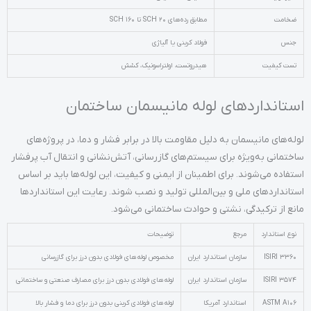
ضخامت
مطابق رده‌های SCH 20 تا SCH 160
جنس
فولاد کربنی یا آلیاژی
تست کیفیت
هیدروتست، اولتراسونیک، کشش
استانداردهای لوله مانیسمان ساختمان
لوله‌های مانیسمان به دلیل مقاومت بالا در برابر فشار و دما، در پروژه‌های
ساختمانی به‌ویژه برای سیستم‌های گازرسانی، آتش‌نشانی و انتقال آب پرفشار
استفاده می‌شوند. برای اطمینان از ایمنی و کیفیت، این لوله‌ها باید بر اساس
استانداردهای ملی و بین‌المللی تولید و نصب شوند. رعایت این استانداردها
مانع از ترکیدگی، نشتی و حوادث ساختمانی می‌شود.
نوع استاندارد
مرجع
توضیحات
ISIRI 3360
سازمان استاندارد ایران
مخصوص لوله‌های فولادی بدون درز برای گازرسانی
ISIRI 3574
سازمان استاندارد ایران
لوله‌های فولادی بدون درز برای مصارف صنعتی و ساختمانی
ASTM A106
استاندارد آمریکا
لوله‌های فولادی کربنی بدون درز برای دما و فشار بالا