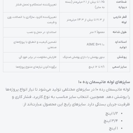
ضخامت
1.65 تا بیش از 2.1 میلی‌متر (بسته
تعیین‌کننده استحکام و تحمل فشار
دیواره
به سایز)
قطر خارجی
تعیین‌کننده کاربرد، سازگاری با اتصالات، وزن
از 21.3 تا بیش از 114.3 میلی‌متر
لوله
و قیمت
طول شاخه
معمولاً 6 متر
استاندارد در حمل و نصب
استاندارد
تضمین کیفیت و انطباق با پروژه‌های
ASME B36.10
تولید
صنعتی
پوشش
بدون پوشش یا دارای پوشش ضدزنگ
افزایش مقاومت در برابر خوردگی
سایز اسمی
2/1 تا 12 اینچ
برآورده کردن نیازهای متنوع پروژه‌ها
سایزهای لوله مانیسمان رده 10
لوله مانیسمان رده 10 در سایزهای مختلفی تولید می‌شود تا نیاز انواع پروژه‌ها
را پوشش دهد. همچنین، انتخاب سایز مناسب به نوع کاربرد، فشار کاری و
ظرفیت جریان بستگی دارد. سایزهای رایج این محصول عبارت‌اند از:
1/2 اینچ
3/4 اینچ
1 اینچ