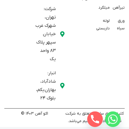
t
t
r
e
a
تیرآهن
میلگرد
شرکت:
r
m
تهران،
ورق
لوله
شهرک غرب
سیاه
داربستی
خیابان
سپهر پلاک
83 واحد
یک
انبار:
شادآباد،
بهاران یکم،
بلوک 24
کلیه حقوق سایت متعلق به شرکت
اکو آهن 1403 ©
تجارت پولاد هفت اقلیم می‌باشد.