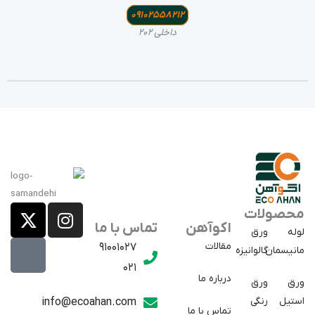
09102558212
داخلی 202
X
E
I
محصولات
a
-
n
اکوآهن
تماس با ما
لوله
ورق
p
t
s
مقالات
91001027
مانیسمان
گالوانیزه
w
a
t
021
r
i
a
درباره ما
ورق
ورق
a
t
g
استیل
رنگی
info@ecoahan.com
تماس با ما