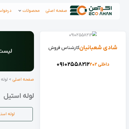
رش
صفحه اصلی
محصولات
درخواس
ه
حتوا
شادی شعبانیان
آرمان عبدالله ن
کارشناس فروش
40
09102558212
داخلی 202
داخلی 309
صفحه اصلی
>
لوله 
لوله استیل
لوله استیل 