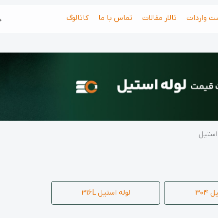
جس
ت واردات
تالار مقالات
تماس با ما
کاتالوگ
ژاد
کارشناس تامین
091025558
استیل
304
لوله استیل 316L
مونا شاهواری
کارشناس فروش