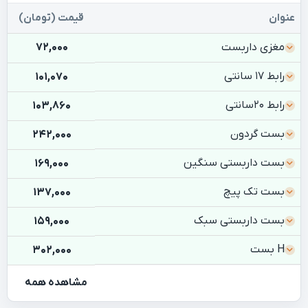
عنوان
قیمت (تومان)
مغزی داربست
72,000
رابط ۱۷ سانتی
101,070
رابط ۲۰سانتی
103,860
بست گردون
242,000
بست داربستی سنگین
169,000
بست تک پیچ
137,000
بست داربستی سبک
159,000
H بست
302,000
مشاهده همه