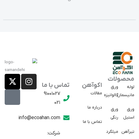
X
E
I
محصولات
a
-
n
اکوآهن
تماس با ما
لوله
ورق
p
t
s
مقالات
91001027
مانیسمان
گالوانیزه
w
a
t
021
r
i
a
درباره ما
ورق
ورق
a
t
g
استیل
رنگی
info@ecoahan.com
تماس با ما
r
t
t
e
a
تیرآهن
میلگرد
شرکت: