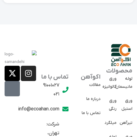
X
E
I
محصولات
a
-
n
اکوآهن
تماس با ما
لوله
ورق
p
t
s
مقالات
91001027
مانیسمان
گالوانیزه
w
a
t
021
r
i
a
درباره ما
ورق
ورق
a
t
g
استیل
رنگی
info@ecoahan.com
تماس با ما
r
t
t
e
a
تیرآهن
میلگرد
شرکت:
r
m
تهران،
ورق
لوله