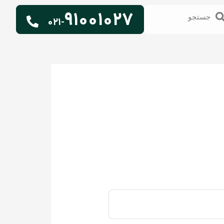
91001027
تجو
جستجو
021-